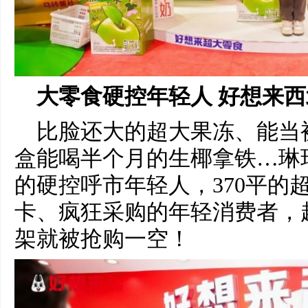
大零食硬控年轻人 好想来
比脸还大的超大果冻、能当
盒能喝半个月的生椰拿铁…琳
的硬控呼市年轻人，370平的
卡、疯狂采购的年轻消费者，
架就被抢购一空！