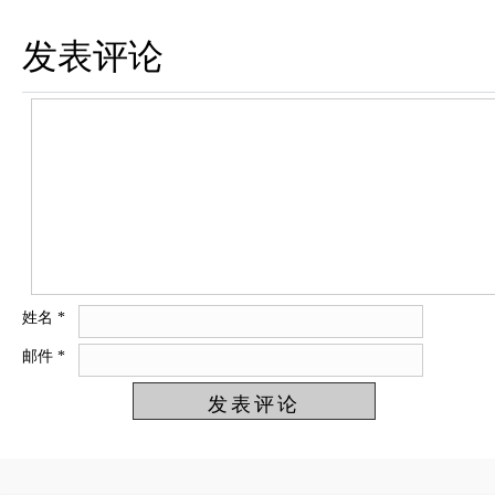
发表评论
姓名
*
邮件
*