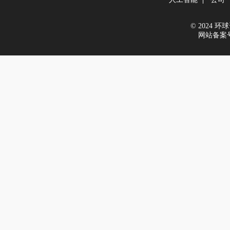
© 2024 环球资
网站备案