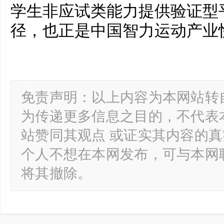
学生非应试类能力提供验证型
径，也正是中国智力运动产业
免责声明：以上内容为本网站转
为传递更多信息之目的，不代表
站赞同其观点 或证实其内容的
个人不想在本网发布，可与本网
将其撤除。