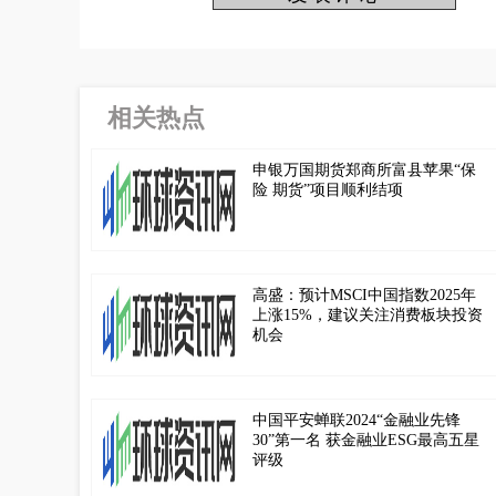
相关热点
申银万国期货郑商所富县苹果“保
险 期货”项目顺利结项
高盛：预计MSCI中国指数2025年
上涨15%，建议关注消费板块投资
机会
中国平安蝉联2024“金融业先锋
30”第一名 获金融业ESG最高五星
评级