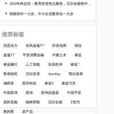
2024年终总结：教育投资热点聚焦，贝尔全能初中托管引领市场
智能协作一小步，中小企业数智化一大步
推荐标签
浩思动力
东风途逸T7
抖音电商
海信
途逸T7
平安消费金融
中建土木
睿蓝
睿蓝枫叶
人工智能
东风乾坤
睿蓝7
鲁南制药
贝尔安亲
Aurobay
鄂尔多斯
湘舜茶
星环科技
睿蓝9
睿蓝汽车
中国星坤
星坤
星坤连接器
中国平安
鼎胜花炮
锡林郭勒
贝尔全能
Z世代
奥的斯
农产品