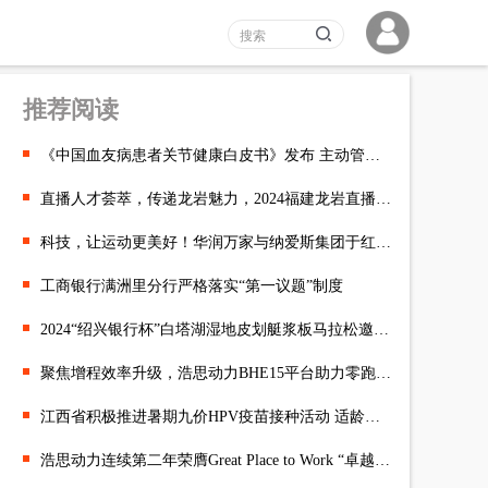
推荐阅读
《中国血友病患者关节健康白皮书》发布 主动管理范式迎致残率拐
直播人才荟萃，传递龙岩魅力，2024福建龙岩直播电商大赛盛大开幕
科技，让运动更美好！华润万家与纳爱斯集团于红谷滩万达开展江西
工商银行满洲里分行严格落实“第一议题”制度
2024“绍兴银行杯”白塔湖湿地皮划艇浆板马拉松邀请赛成功举办
聚焦增程效率升级，浩思动力BHE15平台助力零跑D19上市发布
江西省积极推进暑期九价HPV疫苗接种活动 适龄女性便捷接种更无忧
浩思动力连续第二年荣膺Great Place to Work “卓越职场”认证