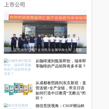
上市公司
京莞城市汇客厅走访凯乐金属华南仓库，共探
从咖啡液到瓶装即饮，瑞幸即
享咖啡的产品矩阵有多丰富？
从成都春熙路到东京新宿：直
营连锁+全产业链，帝京日语
如何打造中日教育“无断点”闭
环？
德信竞技视角：CSOP潮汕杯